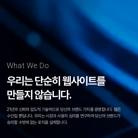
What We Do
우리는 단순히
웹사이트를
만들지 않습니다.
21년의 신뢰와 압도적 기술력으로 당신의 브랜드 가치를 증명합니다.
웹은
수단일 뿐입니다. 우리는 시장과 사용자 심리를 연구하여
당신의 브랜드가
승리할 수밖에 없는 로직을 설계합니다.