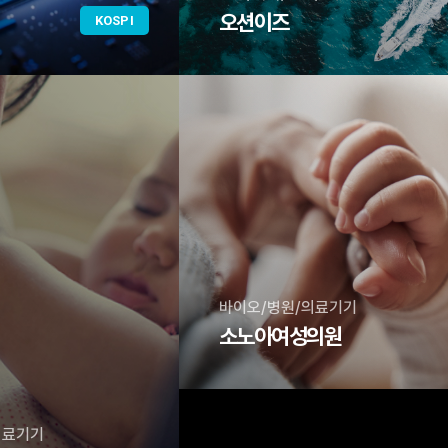
오션이즈
KOSPI
바이오/병원/의료기기
소노아여성의원
의료기기