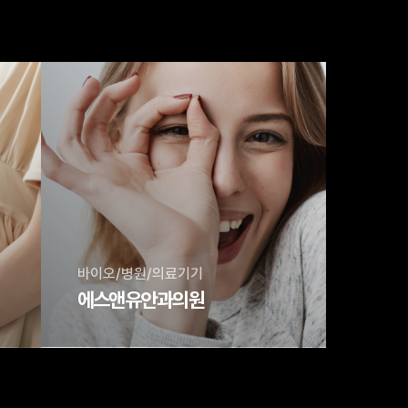
바이오/병원/의료기기
에스앤유안과의원