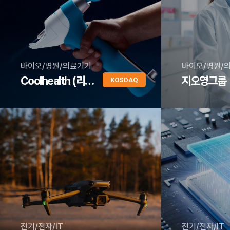
바이오/병원/의료기기
바이오/병원/
Coolhealth (리센스메디컬)
지오영그룹
KOSDAQ
전기/전자/IT
전기/전자/IT