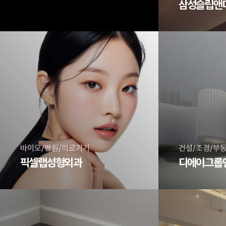
바이오/병원/의료기기
픽셀랩성형외과