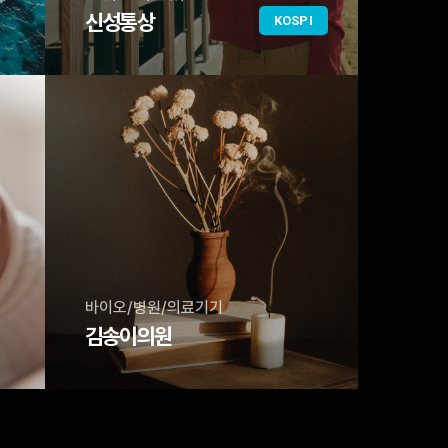
신성통상
KOSPI
바이오/병원/의료기기
김송이의원