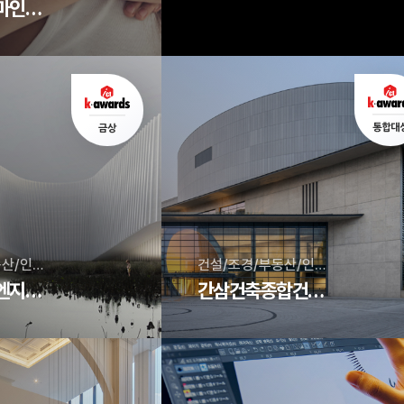
삼성슬립앤마인드의원(Part.Movement K)
건설/조경/부동산/인테리어
건설/조경/부동산/인테리어
디에이그룹엔지니어링종합건축사사무소
간삼건축종합건축사사무소