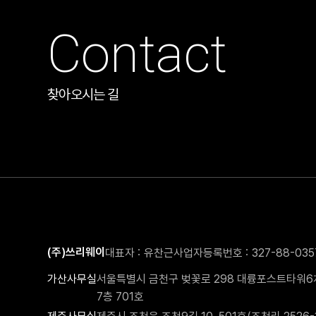
Contact
찾아오시는 길
(주)쓰리웨이
대표자
유찬근
사업자등록번호
327-88-035
가산사무실
서울특별시 금천구 벚꽃로 298 대륭포스트타워6
7층 701호