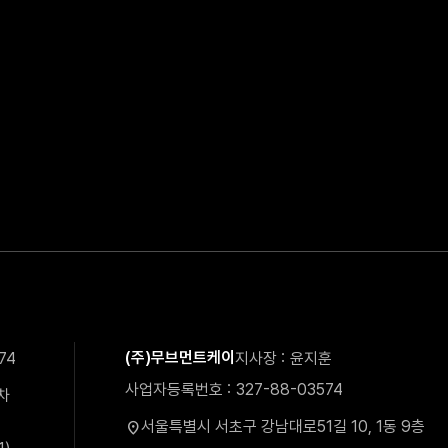
(주)무브먼트케이
74
지사장
윤지훈
사업자등록번호
327-88-03574
차
서울특별시 서초구 강남대로51길 10, 1동 9층
location_on