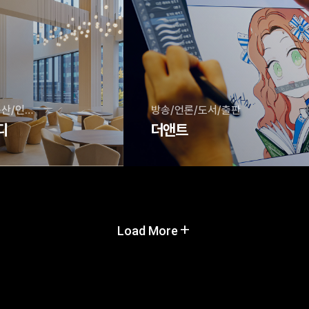
건설/조경/부동산/인테리어
방송/언론/도서/출판
디
더앤트
Load More