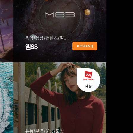
음악/영상/컨텐츠/멀티미디어
엠83
KOSDAQ
유통/무역/물류/포장