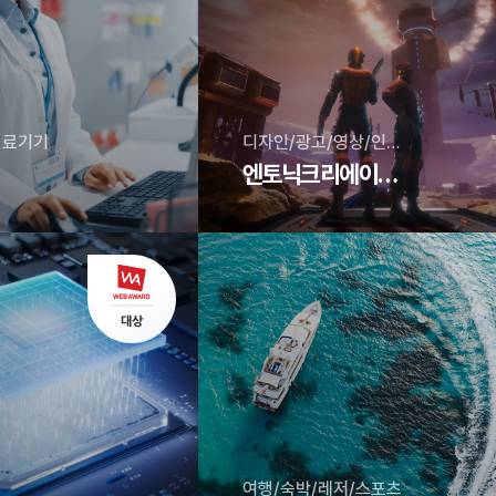
의료기기
디자인/광고/영상/인쇄/기획
엔토닉크리에이티브
여행/숙박/레저/스포츠