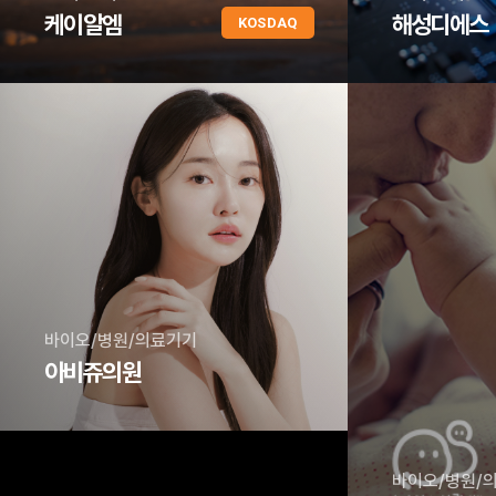
케이알엠
해성디에스
KOSDAQ
바이오/병원/의료기기
아비쥬의원
바이오/병원/