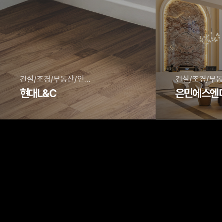
건설/조경/부동산/인테리어
현대L&C
은민에스엔