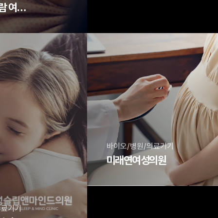
감자와 눈사람 여성 의원
바이오/병원/의료기기
미래연여성의원
의료기기