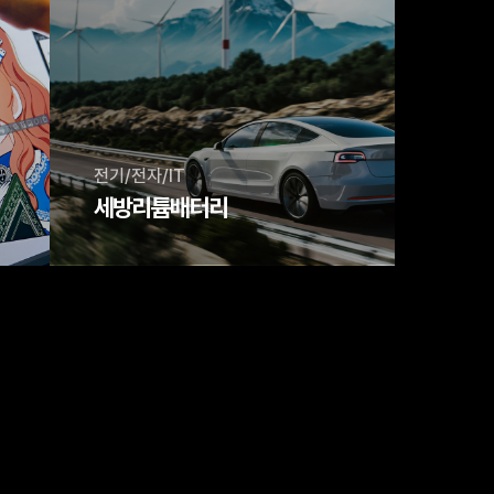
전기/전자/IT
세방리튬배터리