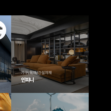
가구/목재/건설자재
인피니